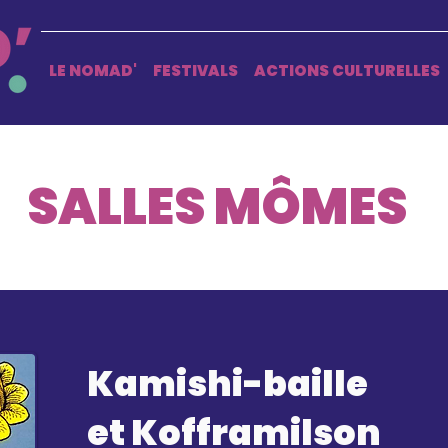
LE NOMAD'
FESTIVALS
ACTIONS CULTURELLES
SALLES MÔMES
Kamishi-baille
et Kofframilson