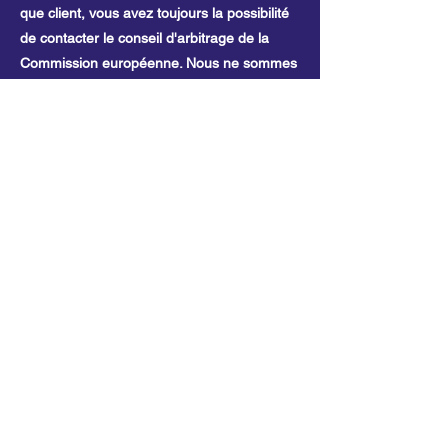
que client, vous avez toujours la possibilité
de contacter le conseil d'arbitrage de la
Commission européenne. Nous ne sommes
ni disposés à, ni obligés de, participer à une
procédure de règlement des litiges devant
un conseil d'arbitrage de la consommation.
E-mail :
Tél. :
Fax :
Adresse :
LE NOMAD'
04 13 24 49 64