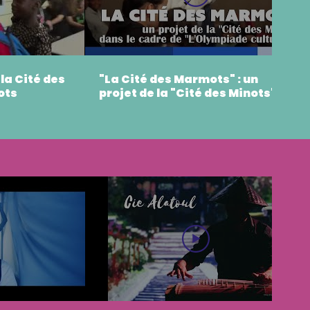
la Cité des
"La Cité des Marmots" : un
ots
projet de la "Cité des Minots"'
dans le cadre de "L'Olympiade
culturelle"