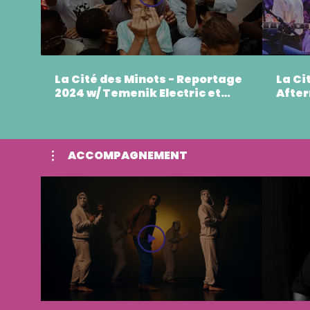
La Cité des Minots - Reportage
La Ci
2024 w/ Temenik Electric et
After
l'Orchestre de Marseille
et l'
Marse
ACCOMPAGNEMENT