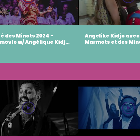
té des Minots 2024 -
Angelike Kidjo avec 
movie w/ Angélique Kidjo
Marmots et des Min
Orchestre de l'Opéra de
ille