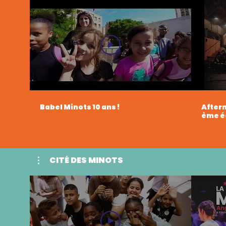
Babel Minots 10 ans !
Afterm
ème éd
CITÉ DES MINOTS