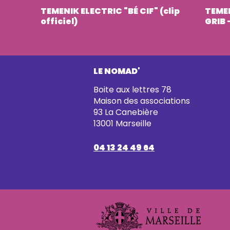
TEMENIK ELECTRIC "BÉ CIF" (clip
TEMEN
officiel)
GRIB 
LE NOMAD'
Boite aux lettres 78
Maison des associations
93 La Canebière
13001 Marseille
04 13 24 49 64