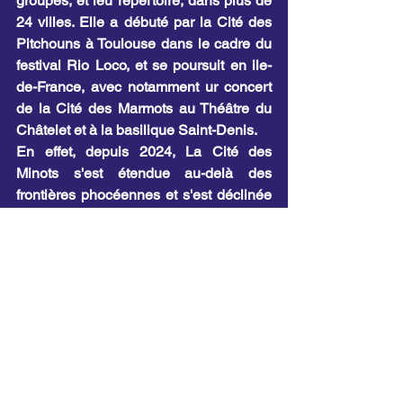
groupes, et leu répertoire, dans plus de 
24 villes. Elle a débuté par la Cité des 
Pitchouns à Toulouse dans le cadre du 
festival Rio Loco, et se poursuit en ile-
de-France, avec notamment ur concert 
de la Cité des Marmots au Théâtre du 
Châtelet et à la basilique Saint-Denis.
En effet, depuis 2024, La Cité des 
Minots s'est étendue au-delà des 
frontières phocéennes et s'est déclinée 
dans plusieurs régions avec la Cité des 
Marmots de Corbeil-Essonnes et La 
Cité des Pitchouns à Toulouse.
Né en 2008 en Seine-Saint-Denis avec 
la Cité des Marmots et en 2015 à 
Marseille avec la Cité des Minots, le 
dispositif a fait chanter pas moins de 22 
500 enfants, et ce n'est que le début !